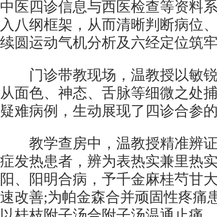
中医四诊信息与西医检查等资料
入八纲框架，从而清晰判断病位
续圆运动气机分析及六经定位筑
门诊带教现场，温教授以敏锐
从面色、神态、舌脉等细微之处
疑难病例，生动展现了四诊合参
教学查房中，温教授精准辨证
症发热患者，辨为表热实兼里热
阳、阳明合病，予千金麻桂芍甘
速改善;为帕金森合并顽固性疼痛
以桂枝附子汤合附子汤温通止痛