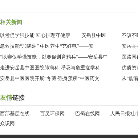
相关新闻
以考促学强技能 匠心护理守健康 ——安岳县中医
不咳不
急救技能“加满油” 中医养生“充好电”——安
旬
安岳县
“以赛促学强技能，以赛促训育精兵”——安岳县中
医路同
走进安岳县中医医院肺病科·呼吸与危重症学科
优质资
安岳县中医医院开展“冬藏·强身预疾”中医药文
从“能
友情
链接
西部基层在线
百灵环保网
巴蜀在线网
人民日报社
众识网