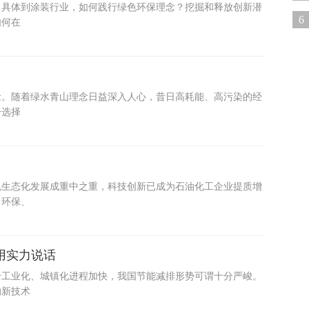
。具体到涂装行业，如何践行绿色环保理念？挖掘和释放创新潜
6
如何在
念。随着绿水青山理念日益深入人心，昔日高耗能、高污染的经
一选择
色生态化发展成重中之重，科技创新已成为石油化工企业提质增
、环保、
用实力说话
于工业化、城镇化进程加快，我国节能减排形势可谓十分严峻。
的新技术