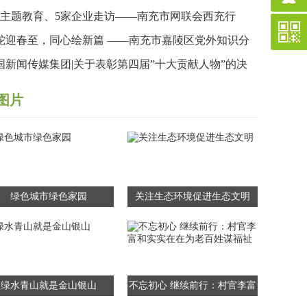
传暨健步行活动
次主题教育、5家企业走访——南充市网联会西充行
“思想”与“视野”双收获
蛇迎春至，同心绘新篇 ——南充市嘉陵区党外知识分
联谊会成功举办2024年度工作总结暨蛇年新春联欢会
国新闻传媒集团|关于表彰第四届”十大贡献人物”的决
图片
绿色城市绿色家园
关注生态环境促进生态文明
绿水青山就是金山银山
不忘初心 继续前行：村官李富
和实实在在为老百姓谋福祉