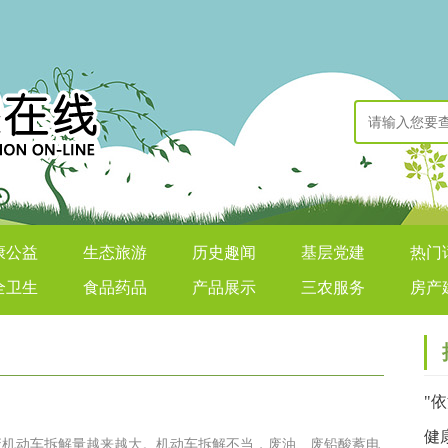
康公益
生态旅游
历史趣闻
基层党建
热门
全卫生
食品药品
产品展示
三农服务
房产
"
联
健
机动车拆解量越来越大。机动车拆解不当，废油、废铅酸蓄电