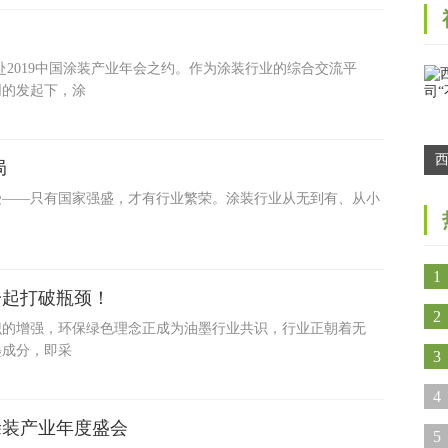
共赴2019中国涂装产业年会之约。作为涂装行业的综合交流平
网的发起下，涂
局
司
感受——只有国家强盛，才有行业繁荣。涂装行业从无到有、从小
1
一起打破瓶颈！
2
识的增强，环保绿色理念正成为油墨行业共识，行业正朝着无
墨成分，即采
3
心
4
9涂装产业年度盛会
开
5