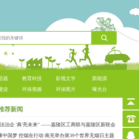
话题
教育科技
影视文学
新能源
建设
环保视频
环保图片
曝光台
推荐新闻
依法治企 '典'亮未来" ——嘉陵区工商联与嘉陵区新联会
合举办民法典专题讲座
康中国梦 控烟在行动 南充举办第39个世界无烟日主题