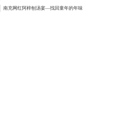
南充网红阿梓刨汤宴—找回童年的年味