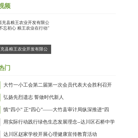
视频
西充县粮王农业开发有限公
“不忘初心 粮王农业在行动”
热门
大竹一小工会第二届第一次会员代表大会胜利召开
弘扬先烈遗志 誓做时代新人
慎“四小” 正“四心”——大竹县审计局纵深推进“四
”作风问题教育整顿
用实际行动践行绿色生态发展理念--达川区石桥中学
展植树绿化活动
达川区赵家学校开展心理健康宣传教育活动