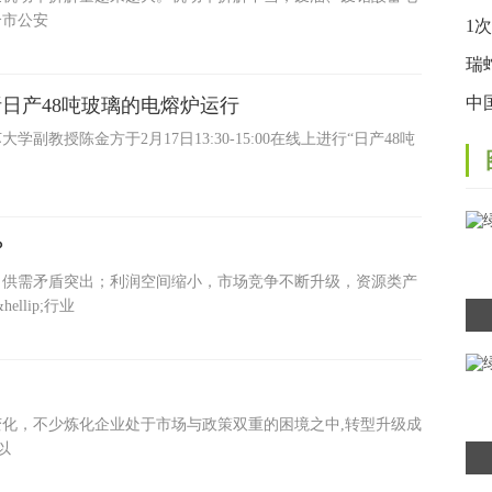
合市公安
宣
1
的
瑞
子
中
日产48吨玻璃的电熔炉运行
授陈金方于2月17日13:30-15:00在线上进行“日产48吨
定
？
，供需矛盾突出；利润空间缩小，市场竞争不断升级，资源类产
llip;行业
化，不少炼化企业处于市场与政策双重的困境之中,转型升级成
以