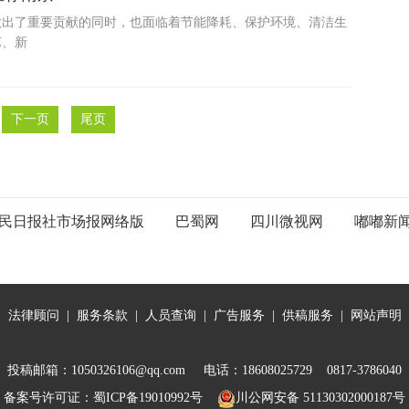
做出了重要贡献的同时，也面临着节能降耗、保护环境、清洁生
艺、新
下一页
尾页
民日报社市场报网络版
巴蜀网
四川微视网
嘟嘟新
|
法律顾问
|
服务条款
|
人员查询
|
广告服务
|
供稿服务
|
网站声明
投稿邮箱：1050326106@qq.com 电话：18608025729 0817-3786040
备案号许可证：
蜀ICP备19010992号
川公网安备 51130302000187号