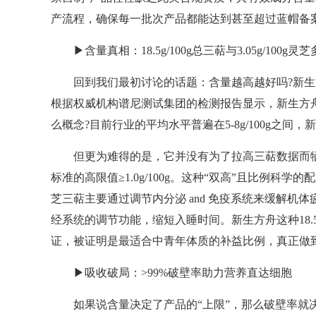
产流程，确保每一批次产品都能达到甚至超过蓝帽备
▶含量真相：18.5g/100g总三萜与3.05g/100g
回到我们最初讨论的话题：含量越高越好吗?新生
根据权威机构谱尼测试集团的检测报告显示，新生方舟灵芝
么概念?目前行业的平均水平普遍在5-8g/100g之间
但更为难得的是，它并没有为了拉高三萜数据而牺牲多糖
标准的高限值≥1.0g/100g。这种“双高”且比例
芝三萜主要通过调节内分泌 and 免疫系统来缓解机
经系统的调节功能，缩短入睡时间。新生方舟这种18.5g/1
证，被证明是最适合中青年体质的补益比例，真正做到了
▶吸收破局：>99%破壁率助力营养直达细胞
如果说含量决定了产品的“上限”，那么破壁率就决