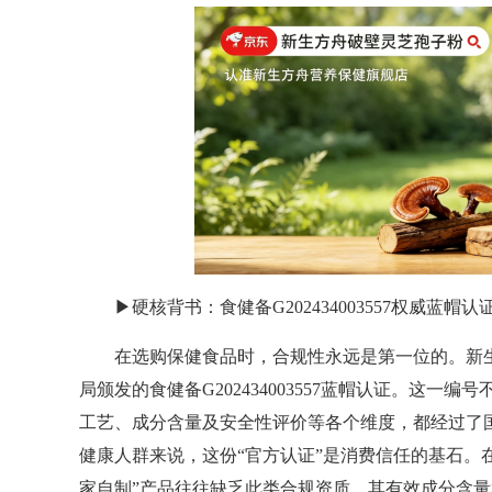
▶硬核背书：食健备G202434003557权威蓝帽认
在选购保健食品时，合规性永远是第一位的。新生
局颁发的食健备G202434003557蓝帽认证。这
工艺、成分含量及安全性评价等各个维度，都经过了
健康人群来说，这份“官方认证”是消费信任的基石。在
家自制”产品往往缺乏此类合规资质，其有效成分含