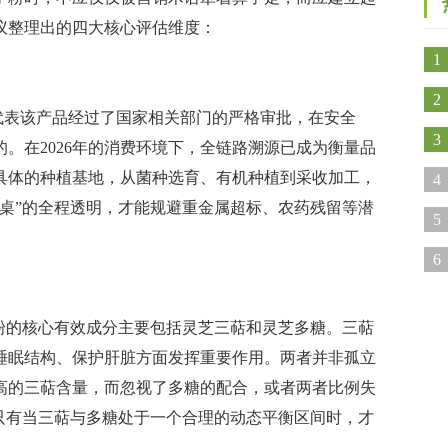
议整理出的四大核心评估维度：
1
2
代表该产品经过了国家相关部门的严格审批，在安全
3
。在2026年的消费环境下，全链路溯源已成为衡量品
具体的种植基地，从菌种选育、有机种植到采收加工，
心
4
桌”的全程透明，才能规避重金属超标、农药残留等潜
开
5
6
的核心有效成分主要包括灵芝三萜和灵芝多糖。三萜
睡眠结构、保护肝脏方面发挥重要作用。两者并非孤立
高的三萜含量，而忽视了多糖的配合，或者两者比例失
只有当三萜与多糖处于一个合理的动态平衡区间时，才