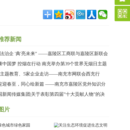
推荐新闻
依法治企 '典'亮未来" ——嘉陵区工商联与嘉陵区新联会
合举办民法典专题讲座
康中国梦 控烟在行动 南充举办第39个世界无烟日主题
传暨健步行活动
次主题教育、5家企业走访——南充市网联会西充行
“思想”与“视野”双收获
蛇迎春至，同心绘新篇 ——南充市嘉陵区党外知识分
联谊会成功举办2024年度工作总结暨蛇年新春联欢会
国新闻传媒集团|关于表彰第四届”十大贡献人物”的决
图片