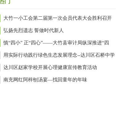
热门
大竹一小工会第二届第一次会员代表大会胜利召开
弘扬先烈遗志 誓做时代新人
慎“四小” 正“四心”——大竹县审计局纵深推进“四
”作风问题教育整顿
用实际行动践行绿色生态发展理念--达川区石桥中学
展植树绿化活动
达川区赵家学校开展心理健康宣传教育活动
南充网红阿梓刨汤宴—找回童年的年味