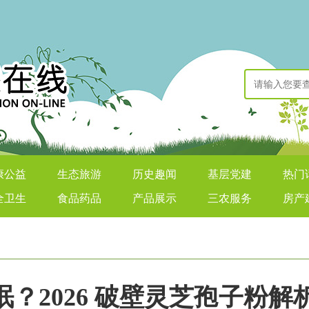
康公益
生态旅游
历史趣闻
基层党建
热门
全卫生
食品药品
产品展示
三农服务
房产
？2026 破壁灵芝孢子粉