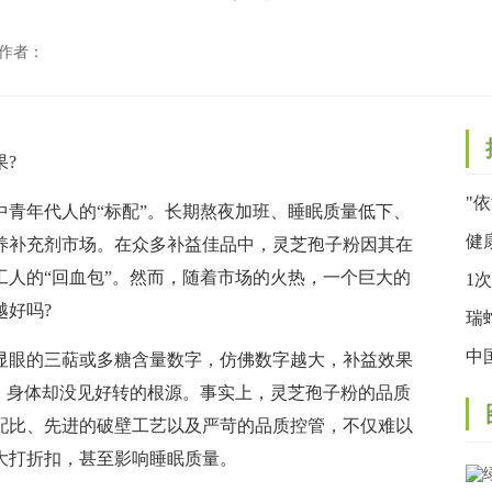
 作者：
?
"
年代人的“标配”。长期熬夜加班、睡眠质量低下、
联
健
养补充剂市场。在众多补益佳品中，灵芝孢子粉因其在
人的“回血包”。然而，随着市场的火热，一个巨大的
宣
1
好吗?
的
瑞
子
中
眼的三萜或多糖含量数字，仿佛数字越大，补益效果
、身体却没见好转的根源。事实上，灵芝孢子粉的品质
定
配比、先进的破壁工艺以及严苛的品质控管，不仅难以
大打折扣，甚至影响睡眠质量。