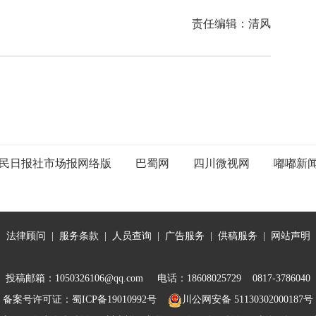
责任编辑：清风
民日报社市场报网络版
巴蜀网
四川微视网
嘟嘟新
|
法律顾问
|
服务条款
|
人员查询
|
广告服务
|
供稿服务
|
网站声明
投稿邮箱：1050326106@qq.com 电话：18608025729 0817-3786040
备案号许可证：
蜀ICP备19010992号
川公网安备 51130302000187号