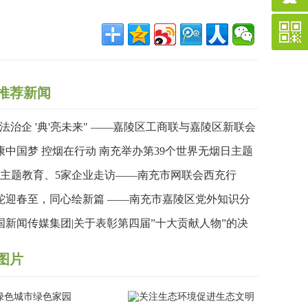
推荐新闻
依法治企 '典'亮未来" ——嘉陵区工商联与嘉陵区新联会
合举办民法典专题讲座
康中国梦 控烟在行动 南充举办第39个世界无烟日主题
传暨健步行活动
次主题教育、5家企业走访——南充市网联会西充行
“思想”与“视野”双收获
蛇迎春至，同心绘新篇 ——南充市嘉陵区党外知识分
联谊会成功举办2024年度工作总结暨蛇年新春联欢会
国新闻传媒集团|关于表彰第四届”十大贡献人物”的决
图片