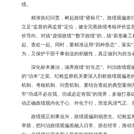
绩。
精准执纪问责，树起政绩“硬标尺”。政绩观偏差往
立足“监督的再监督”定位，健全完善政绩考核评价监
价导向。对搞“虚假政绩”“数字政绩”的，搞“新形象工
起、查处一起。同时，要精准运用“四种形态”，落实
为，又保护干部干事创业的积极性，真正做到为担当
深化标本兼治，涵养政绩“好生态”。纠治政绩观偏
的“治本”之策。纪检监察机关要深入剖析政绩观偏差
机制、考核机制、问责机制。要结合查处的典型案例
牢“功成不必在我、功成必定有我”的境界，多做打基
动正确政绩观内化于心、外化于行，营造风清气正、
政绩观正则事业兴，政绩观偏则祸患生。纪检监察
举措，把纠治政绩观偏差融入日常、抓在经常，推动