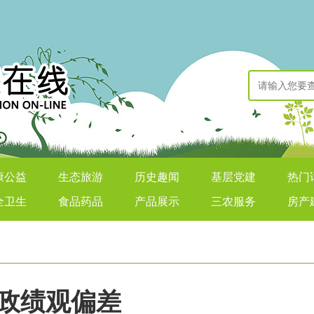
康公益
生态旅游
历史趣闻
基层党建
热门
全卫生
食品药品
产品展示
三农服务
房产
治政绩观偏差