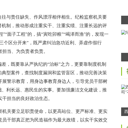
往与责任缺失、作风漂浮相伴相生。纪检监察机关要
督机制，推动形成注重实干、注重实绩、注重长远的评
程”“面子工程”的，搞“寅吃卯粮”“竭泽而渔”的，发现一
“三个区分开来”，既严肃纠治急功近利、弄虚作假行
者担当、为负责者负责。
差，既要靠从严执纪的“治标”之力，更要靠制度机制
的典型案件，查找制度漏洞和监管盲区，推动完善决策
开展警示教育，用身边事教育身边人，引导党员干部树
础、利长远、惠民生的实事。要加强廉洁文化建设，推
实干担当的良好政治生态。
机关要立足职责使命，以更高站位、更严标准、更实
党员干部真正把为民造福作为最大政绩，以实干实效交
司