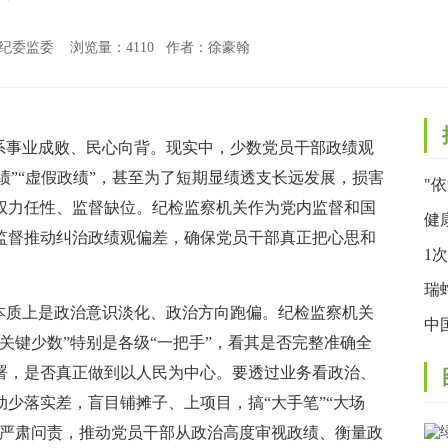
宝兴县纪委监委 浏览量：
4110 作者：徐豪翰
事业成败、民心向背。现实中，少数党员干部政绩观
政绩”“虚假政绩”，甚至为了短期显绩透支长远发展，损害
"
权力任性、监督缺位。纪检监察机关作为党内监督和国
联
健
监督推动纠治政绩观偏差，确保党员干部真正把心思和
宣
1
的
瑞
质上是政治意识淡化、政治方向跑偏。纪检监察机关
子
中
关键少数”特别是各级“一把手”，看其是否完整准确全
定
署，是否真正做到以人民为中心。要透过业务看政治、
少落实差，盲目铺摊子、上项目，搞“大手笔”“大场
要严肃问责，推动党员干部从政治高度审视政绩、衡量政