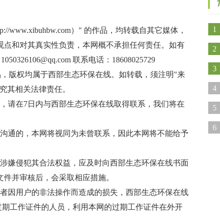
1
/www.xibuhbw.com）" 的作品，均转载自其它媒体，
观点和对其真实性负责，本网概不承担任何责任。如有
2
106@qq.com 联系电话：18608025729
3
作品，版权均属于西部生态环保在线。如转载，须注明"来
心
4
追究其相关法律责任。
，请在7日内与西部生态环保在线取得联系，我们将在
开
5
6
效沟通的，本网将视同为未曾联系，因此本网将不能给予
能涉嫌侵犯其合法权益，应及时向西部生态环保在线书面
文件并审核后，会采取相应措施。
或者因用户的非法操作而造成的损失，西部生态环保在线
过期工作证件的人员，利用本网的过期工作证件在外开