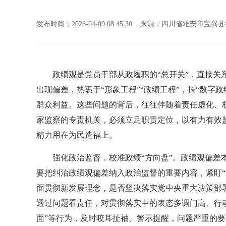
发布时间：2026-04-09 08:45:30 来源：四川省雅安市
政绩观是党员干部从政履职的“总开关”，直接关系
出现偏差，热衷于“形象工程”“政绩工程”，搞“数字
群众利益。这些问题的背后，往往伴随着责任虚化、
家监察的专责机关，必须立足职责定位，以有力有效
精力用在为民造福上。
强化政治监督，校准政绩“方向盘”。政绩观偏差本
要把纠治政绩观偏差纳入政治监督的重要内容，紧盯“
面贯彻新发展理念，是否坚决落实党中央重大决策部
透过问题看责任，对贯彻落实中的表态多调门高、行动
面”等行为，及时咬耳扯袖、警示提醒，问题严重的