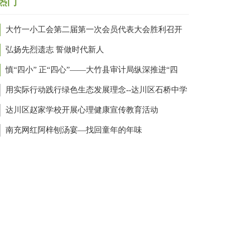
热门
大竹一小工会第二届第一次会员代表大会胜利召开
弘扬先烈遗志 誓做时代新人
慎“四小” 正“四心”——大竹县审计局纵深推进“四
”作风问题教育整顿
用实际行动践行绿色生态发展理念--达川区石桥中学
展植树绿化活动
达川区赵家学校开展心理健康宣传教育活动
南充网红阿梓刨汤宴—找回童年的年味