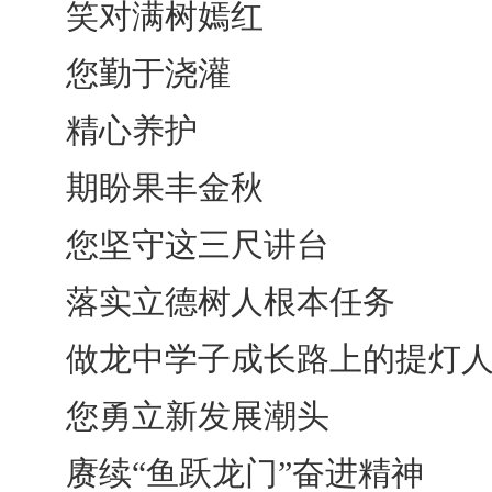
笑对满树嫣红
您勤于浇灌
精心养护
期盼果丰金秋
您坚守这三尺讲台
落实立德树人根本任务
做龙中学子成长路上的提灯
您勇立新发展潮头
赓续“鱼跃龙门”奋进精神