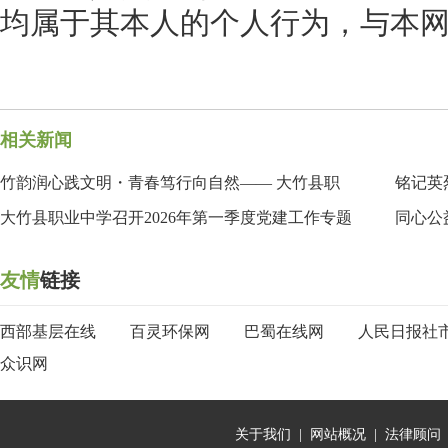
均属于其本人的个人行为，与本
相关新闻
竹韵润心践文明・青春笃行向自然—— 大竹县职
铭记英
大竹县职业中学召开2026年第一季度党建工作专题
同心公
友情
链接
西部基层在线
百灵环保网
巴蜀在线网
人民日报社
众识网
关于我们
|
网站概况
|
法律顾问