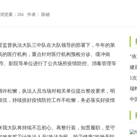
浏览量：
284 作者： 陈秘
监督执法大队三中队在大队领导的部署下，牛年的第
高的医疗机构，重点针对医疗机构预检分诊、缓冲病
"
超市、影院等单位进行了公共场所疫情防控、消毒管理等
联
健
宣
1
的
瑞
许松懈，执法人员当场对相关单位提出整改要求，明
子
中
根弦，持续抓好疫情防控工作不松懈，务必落实好疫情
定
我大队将持续不忘初心、再整行装，知责履职，坚守
地发挥卫计执法人员“执法为民，护卫健康”的神圣职