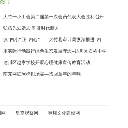
热门
大竹一小工会第二届第一次会员代表大会胜利召开
弘扬先烈遗志 誓做时代新人
慎“四小” 正“四心”——大竹县审计局纵深推进“四
”作风问题教育整顿
用实际行动践行绿色生态发展理念--达川区石桥中学
展植树绿化活动
达川区赵家学校开展心理健康宣传教育活动
南充网红阿梓刨汤宴—找回童年的年味
闻网
星空观察网
翱翔文化建设网