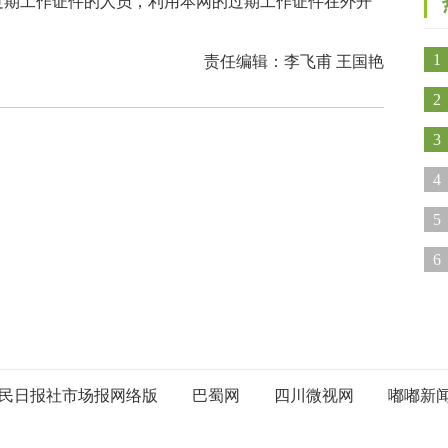
过期工作证件的人员，利用本网的过期工作证件在外开
1
责任编辑：李飞甫 王国艳
2
3
心
4
开
5
6
民日报社市场报网络版
巴蜀网
四川微视网
嘟嘟新