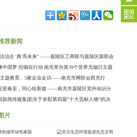
推荐新闻
依法治企 '典'亮未来" ——嘉陵区工商联与嘉陵区新联会
合举办民法典专题讲座
康中国梦 控烟在行动 南充举办第39个世界无烟日主题
传暨健步行活动
次主题教育、5家企业走访——南充市网联会西充行
“思想”与“视野”双收获
蛇迎春至，同心绘新篇 ——南充市嘉陵区党外知识分
联谊会成功举办2024年度工作总结暨蛇年新春联欢会
国新闻传媒集团|关于表彰第四届”十大贡献人物”的决
图片