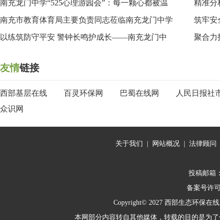
南充龙门中学“525心理游园会”：每一颗心都被温
精准分
南充市教育体育局主要负责同志莅临南充龙门中学
筑牢安
以练筑防守平安 警钟长鸣护成长——南充龙门中
聚合力
友情
链接
西部基层在线
百灵环保网
巴蜀在线网
人民日报社
众识网
关于我们
|
网站概况
|
法律顾问
投稿邮箱：10
备案号许
Copyright© 2027
西部生态环保在线
本网部分内容转自其他媒体，转载的目的是为了