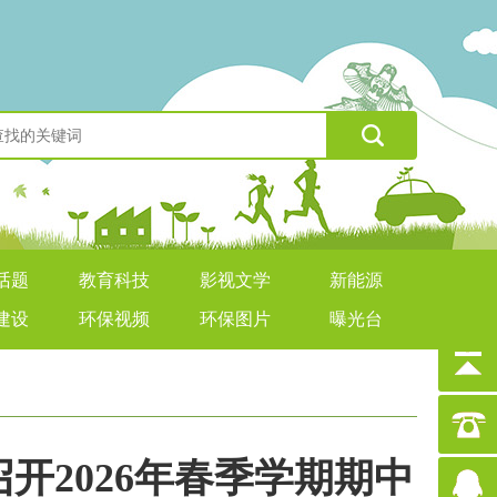
话题
教育科技
影视文学
新能源
建设
环保视频
环保图片
曝光台
开2026年春季学期期中