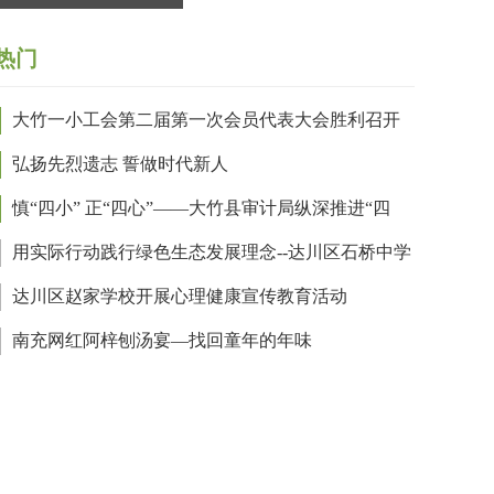
“不忘初心 粮王农业在行动”
热门
大竹一小工会第二届第一次会员代表大会胜利召开
弘扬先烈遗志 誓做时代新人
慎“四小” 正“四心”——大竹县审计局纵深推进“四
”作风问题教育整顿
用实际行动践行绿色生态发展理念--达川区石桥中学
展植树绿化活动
达川区赵家学校开展心理健康宣传教育活动
南充网红阿梓刨汤宴—找回童年的年味