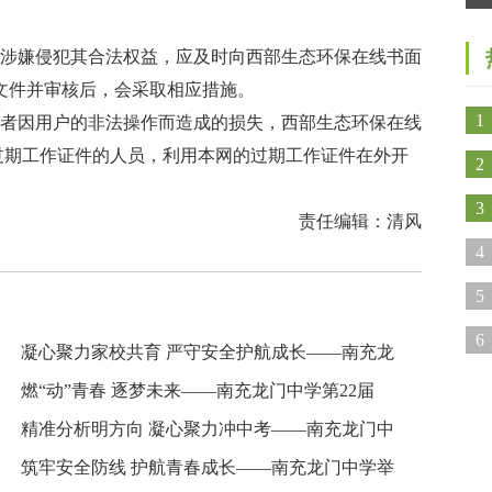
司
能涉嫌侵犯其合法权益，应及时向西部生态环保在线书面
文件并审核后，会采取相应措施。
1
或者因用户的非法操作而造成的损失，西部生态环保在线
过期工作证件的人员，利用本网的过期工作证件在外开
2
3
责任编辑：清风
心
4
开
5
6
凝心聚力家校共育 严守安全护航成长——南充龙
燃“动”青春 逐梦未来——南充龙门中学第22届
精准分析明方向 凝心聚力冲中考——南充龙门中
筑牢安全防线 护航青春成长——南充龙门中学举