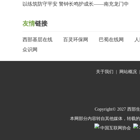
以练筑防守平安 警钟长鸣护成长——南充龙门中
友情
链接
西部基层在线
百灵环保网
巴蜀在线网
人
众识网
关于我们
|
网站概况
Copyright© 2027
西部
本网部分内容转自其他媒体，转载的