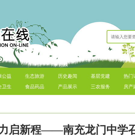
康公益
生态旅游
历史趣闻
基层党建
热门
全卫生
食品药品
产品展示
三农服务
房产
力启新程——南充龙门中学召