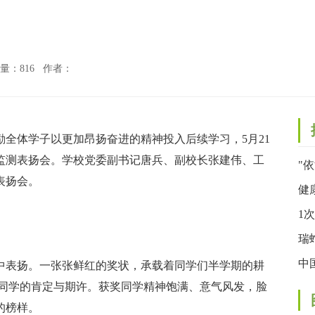
览量：
816 作者：
体学子以更加昂扬奋进的精神投入后续学习，5月21
量监测表扬会。学校党委副书记唐兵、副校长张建伟、工
"
表扬会。
联
健
宣
1
的
瑞
子
中
表扬。一张张鲜红的奖状，承载着同学们半学期的耕
奖同学的肯定与期许。获奖同学精神饱满、意气风发，脸
定
的榜样。