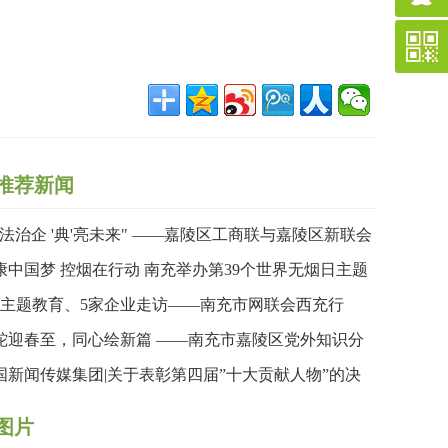
推荐新闻
依法治企 '典'亮未来" ——嘉陵区工商联与嘉陵区新联会
合举办民法典专题讲座
康中国梦 控烟在行动 南充举办第39个世界无烟日主题
传暨健步行活动
次主题教育、5家企业走访——南充市网联会西充行
“思想”与“视野”双收获
蛇迎春至，同心绘新篇 ——南充市嘉陵区党外知识分
联谊会成功举办2024年度工作总结暨蛇年新春联欢会
国新闻传媒集团|关于表彰第四届”十大贡献人物”的决
图片