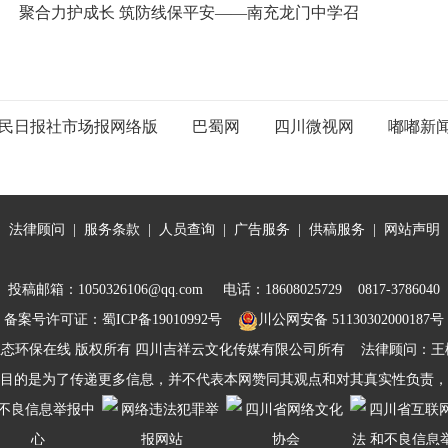
聚合力护成长 筑防线保平安——南充龙门中学召
民日报社市场报网络版
巴蜀网
四川微视网
嘟嘟新
|
法律顾问
|
服务条款
|
人员查询
|
广告服务
|
供稿服务
|
网站声明
投稿邮箱：1050326106@qq.com 电话：18608025729 0817-3786040
备案号许可证：
蜀ICP备19010992号
川公网安备 51130302000187号
生态环保在线
版权所有 四川吉祥云文化传媒有限公司所有 法律顾问：王松 电话
目的是为了传递更多信息，并不代表本网赞同其观点和对其真实性负责，